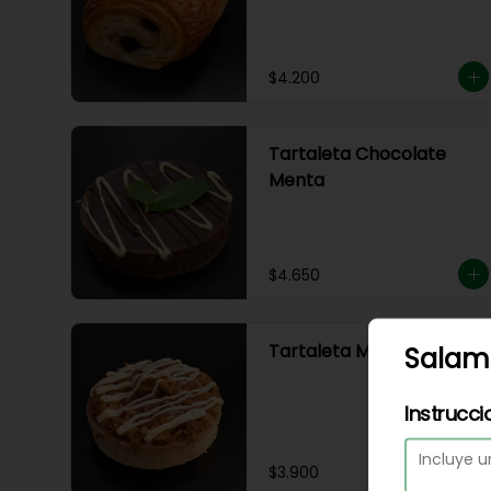
$4.200
Tartaleta Chocolate
Menta
$4.650
Tartaleta Manzana Nuez
Salame
Instrucci
$3.900