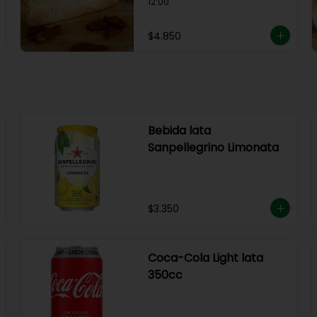
12:00
$4.850
Bebida lata
Sanpellegrino Limonata
$3.350
Coca-Cola Light lata
350cc