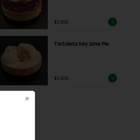
$3.900
Tartaleta Key Lime Pie
$3.900
Close