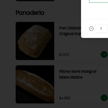
Panadería
Pan Ciabatta Biga
Original Italiana
$1.000
Filone Semi Integral
Masa Madre
$4.950