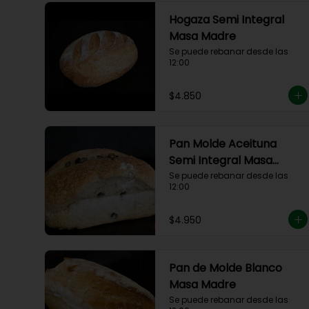
Hogaza Semi Integral
Masa Madre
Se puede rebanar desde las 
12:00
$4.850
Pan Molde Aceituna
Semi Integral Masa
Madre
Se puede rebanar desde las 
12:00
$4.950
Pan de Molde Blanco
Masa Madre
Se puede rebanar desde las 