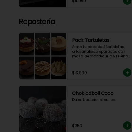
$4.950
Repostería
Pack Tartaletas
Arma tu pack de 4 tartaletas 
artesanales, preparadas con 
masa de mantequilla y rellenos 
elaborados en nuestra cocina.

Debes elegir 4 sabores entre las 
opciones disponibles para 
$13.990
completar tu pack.
Chokladboll Coco
Dulce tradicional sueco.
$850