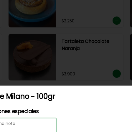
$2.250
Tartaleta Chocolate
Naranja
$3.900
Tartaleta Pistacho
 Milano - 100gr
ones especiales
$4.950