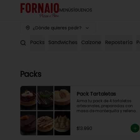
MENÚ
SÍGUENOS
¿Dónde quieres pedir?
Packs
Sandwiches
Calzone
Repostería
P
Packs
Pack Tartaletas
Arma tu pack de 4 tartaletas 
artesanales, preparadas con 
masa de mantequilla y rellenos 
elaborados en nuestra cocina.

Debes elegir 4 sabores entre las 
opciones disponibles para 
$13.990
completar tu pack.