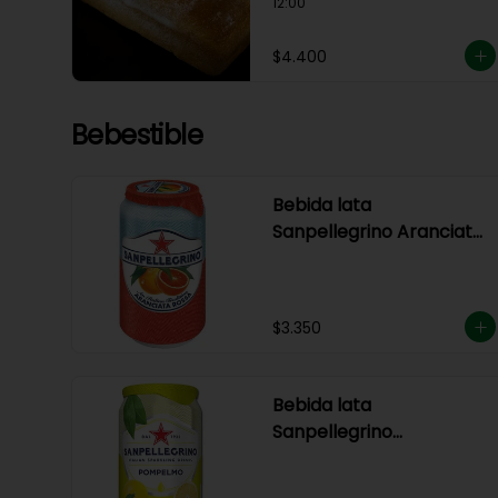
12:00
$4.400
Bebestible
Bebida lata
Sanpellegrino Aranciata
Rossa
$3.350
Bebida lata
Sanpellegrino
Pompelmo