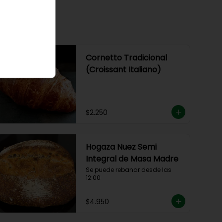
Cornetto Tradicional
(Croissant Italiano)
$2.250
Hogaza Nuez Semi
Integral de Masa Madre
Se puede rebanar desde las 
12:00
$4.950