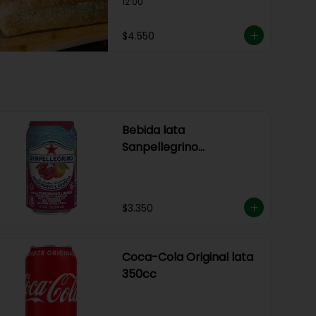
12:00
$4.550
Bebida lata
Sanpellegrino
Melograno & Arancia
$3.350
Coca-Cola Original lata
350cc