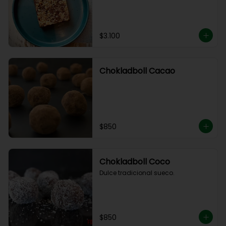
$3.100
Chokladboll Cacao
$850
Chokladboll Coco
Dulce tradicional sueco.
$850