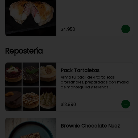
$4.950
Repostería
Pack Tartaletas
Arma tu pack de 4 tartaletas 
artesanales, preparadas con masa 
de mantequilla y rellenos 
elaborados en nuestra cocina.

Debes elegir 4 sabores entre las 
opciones disponibles para 
$13.990
completar tu pack.
Brownie Chocolate Nuez