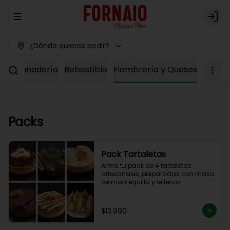
Abrir menu de navegación
Logi
¿Dónde quieres pedir?
ría
Panadería
Bebestible
Fiambrería y Quesos
Packs
Pack Tartaletas
Arma tu pack de 4 tartaletas 
artesanales, preparadas con masa 
de mantequilla y rellenos 
elaborados en nuestra cocina.

Debes elegir 4 sabores entre las 
opciones disponibles para 
$13.990
completar tu pack.