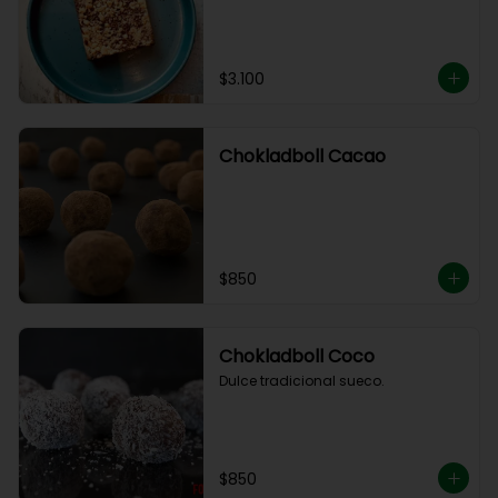
$3.100
Chokladboll Cacao
$850
Chokladboll Coco
Dulce tradicional sueco.
$850