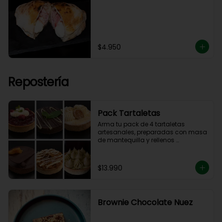
$4.950
Repostería
Pack Tartaletas
Arma tu pack de 4 tartaletas 
artesanales, preparadas con masa 
de mantequilla y rellenos 
elaborados en nuestra cocina.

Debes elegir 4 sabores entre las 
opciones disponibles para 
$13.990
completar tu pack.
Brownie Chocolate Nuez