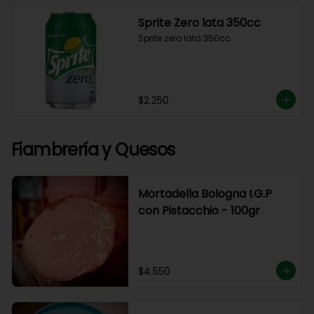
Sprite Zero lata 350cc
Sprite zero lata 350cc.
$2.250
Fiambrería y Quesos
Mortadella Bologna I.G.P
con Pistacchio - 100gr
$4.550