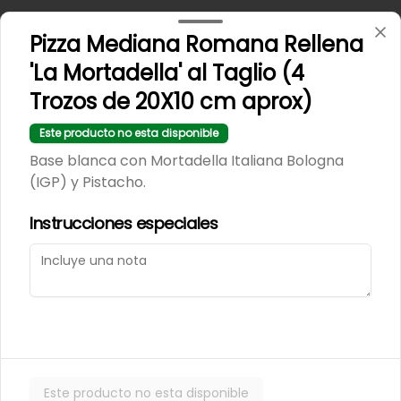
Conócenos
Pizza Mediana Romana Rellena
Zona de despacho
'La Mortadella' al Taglio (4
Términos y condiciones
Trozos de 20X10 cm aprox)
Política de privacidad
Este producto no esta disponible
Redes sociales
Base blanca con Mortadella Italiana Bologna
(IGP) y Pistacho.
Instagram
Instrucciones especiales
Mi cuenta
Pedir
Iniciar sesión
Powered by
Este producto no esta disponible