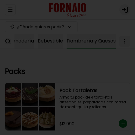
Abrir menu de navegación
Logi
¿Dónde quieres pedir?
ría
Panadería
Bebestible
Fiambrería y Quesos
Packs
Pack Tartaletas
Arma tu pack de 4 tartaletas 
artesanales, preparadas con masa 
de mantequilla y rellenos 
elaborados en nuestra cocina.

Debes elegir 4 sabores entre las 
opciones disponibles para 
$13.990
completar tu pack.