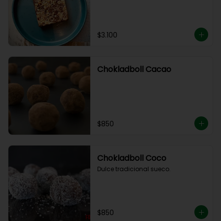
$3.100
Chokladboll Cacao
$850
Chokladboll Coco
Dulce tradicional sueco.
$850