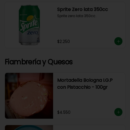
Sprite Zero lata 350cc
Sprite zero lata 350cc.
$2.250
Fiambrería y Quesos
Mortadella Bologna I.G.P
con Pistacchio - 100gr
$4.550