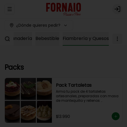
Abrir menu de navegación
Logi
¿Dónde quieres pedir?
ría
Panadería
Bebestible
Fiambrería y Quesos
Packs
Pack Tartaletas
Arma tu pack de 4 tartaletas 
artesanales, preparadas con masa 
de mantequilla y rellenos 
elaborados en nuestra cocina.

Debes elegir 4 sabores entre las 
opciones disponibles para 
$13.990
completar tu pack.