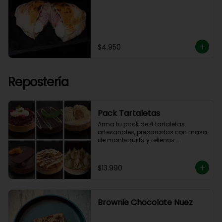
$4.950
Repostería
Pack Tartaletas
Arma tu pack de 4 tartaletas 
artesanales, preparadas con masa 
de mantequilla y rellenos 
elaborados en nuestra cocina.

Debes elegir 4 sabores entre las 
opciones disponibles para 
$13.990
completar tu pack.
Brownie Chocolate Nuez