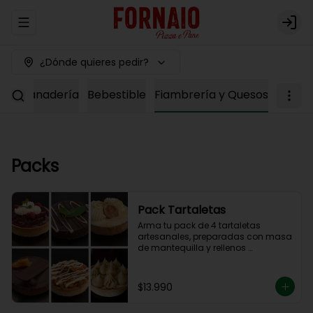
Abrir menu de navegación
Logi
¿Dónde quieres pedir?
ría
Panadería
Bebestible
Fiambrería y Quesos
Packs
Pack Tartaletas
Arma tu pack de 4 tartaletas 
artesanales, preparadas con masa 
de mantequilla y rellenos 
elaborados en nuestra cocina.

Debes elegir 4 sabores entre las 
opciones disponibles para 
$13.990
completar tu pack.