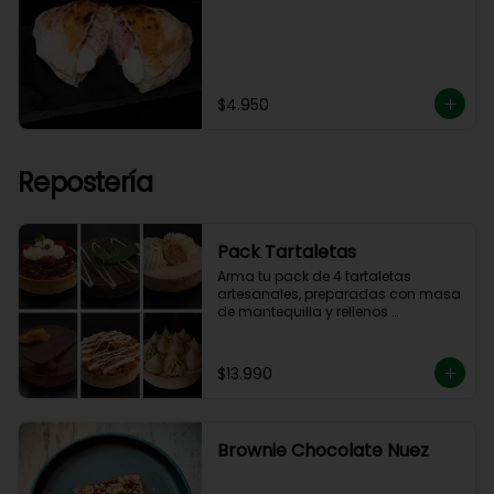
$4.950
Repostería
Pack Tartaletas
Arma tu pack de 4 tartaletas 
artesanales, preparadas con masa 
de mantequilla y rellenos 
elaborados en nuestra cocina.

Debes elegir 4 sabores entre las 
opciones disponibles para 
$13.990
completar tu pack.
Brownie Chocolate Nuez