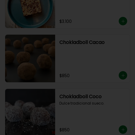
$3.100
Chokladboll Cacao
$850
Chokladboll Coco
Dulce tradicional sueco.
$850