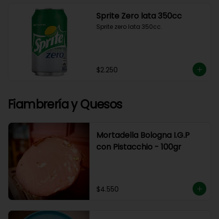
Sprite Zero lata 350cc
Sprite zero lata 350cc.
$2.250
Fiambrería y Quesos
Mortadella Bologna I.G.P
con Pistacchio - 100gr
$4.550