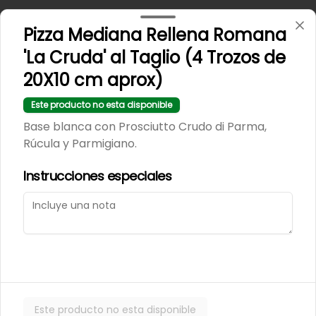
Conócenos
Pizza Mediana Rellena Romana
Zona de despacho
'La Cruda' al Taglio (4 Trozos de
Términos y condiciones
20X10 cm aprox)
Política de privacidad
Este producto no esta disponible
Redes sociales
Base blanca con Prosciutto Crudo di Parma,
Rúcula y Parmigiano.
Instagram
Instrucciones especiales
Mi cuenta
Pedir
Iniciar sesión
Powered by
Este producto no esta disponible