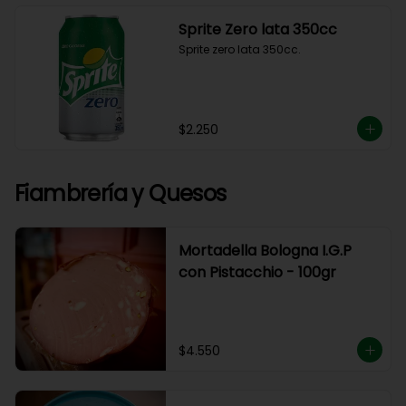
Sprite Zero lata 350cc
Sprite zero lata 350cc.
$2.250
Fiambrería y Quesos
Mortadella Bologna I.G.P
con Pistacchio - 100gr
$4.550