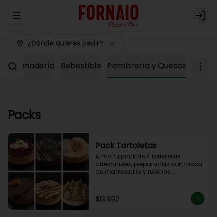
Abrir menu de navegación
Logi
¿Dónde quieres pedir?
ría
Panadería
Bebestible
Fiambrería y Quesos
Packs
Pack Tartaletas
Arma tu pack de 4 tartaletas 
artesanales, preparadas con masa 
de mantequilla y rellenos 
elaborados en nuestra cocina.

Debes elegir 4 sabores entre las 
opciones disponibles para 
$13.990
completar tu pack.