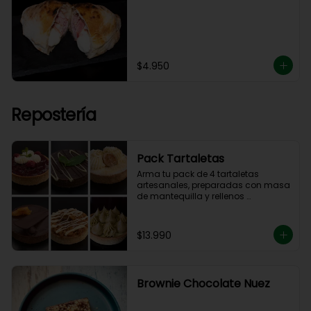
$4.950
Repostería
Pack Tartaletas
Arma tu pack de 4 tartaletas 
artesanales, preparadas con masa 
de mantequilla y rellenos 
elaborados en nuestra cocina.

Debes elegir 4 sabores entre las 
opciones disponibles para 
$13.990
completar tu pack.
Brownie Chocolate Nuez