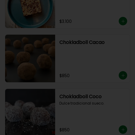
$3.100
Chokladboll Cacao
$850
Chokladboll Coco
Dulce tradicional sueco.
$850